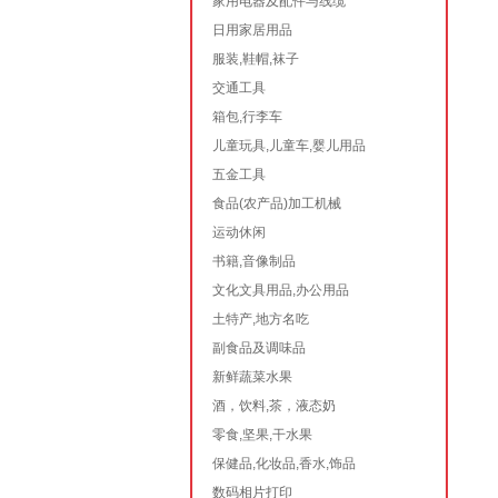
家用电器及配件与线缆
日用家居用品
服装,鞋帽,袜子
交通工具
箱包,行李车
儿童玩具,儿童车,婴儿用品
五金工具
食品(农产品)加工机械
运动休闲
书籍,音像制品
文化文具用品,办公用品
土特产,地方名吃
副食品及调味品
新鲜蔬菜水果
酒，饮料,茶，液态奶
零食,坚果,干水果
保健品,化妆品,香水,饰品
数码相片打印