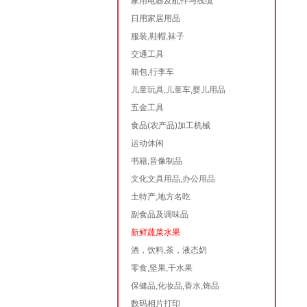
家用电器及配件与线缆
日用家居用品
服装,鞋帽,袜子
交通工具
箱包,行李车
儿童玩具,儿童车,婴儿用品
五金工具
食品(农产品)加工机械
运动休闲
书籍,音像制品
文化文具用品,办公用品
土特产,地方名吃
副食品及调味品
新鲜蔬菜水果
酒，饮料,茶，液态奶
零食,坚果,干水果
保健品,化妆品,香水,饰品
数码相片打印