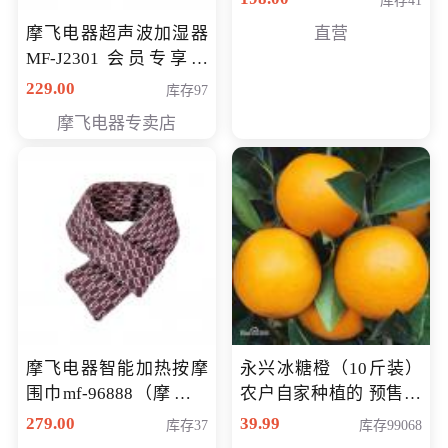
库存41
摩飞电器超声波加湿器
直营
MF-J2301 会员专享价
168元
229.00
库存97
摩飞电器专卖店
摩飞电器智能加热按摩
永兴冰糖橙（10斤装）
围巾mf-96888（摩飞电
农户自家种植的 预售10
器智能加热按摩围脖mf-
万斤 会员包邮专享价
279.00
39.99
库存37
库存99068
96888） 会员专享价168
29.99元