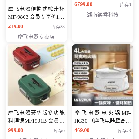
6799.00
库存0
摩飞电器便携式榨汁杯
湖南德香科技
MF-9803 会员专享价138
元
219.00
库存88
摩飞电器专卖店
摩飞电器豪华版多功能
摩飞电器电火锅MF-
料理锅MF1901B 会员专
HG30 （摩飞电器鸳鸯锅
享价668元
MF-HG30 ） 会员专享价
999.00
469.00
库存0
库存23
319元