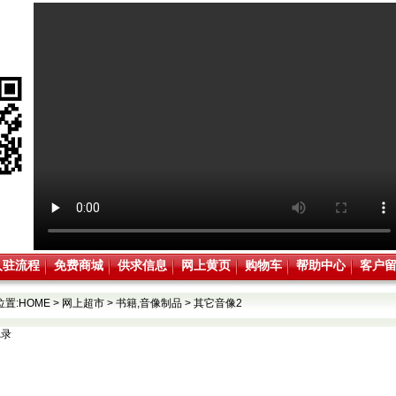
入驻流程
免费商城
供求信息
网上黄页
购物车
帮助中心
客户
位置:
HOME
>
网上超市
>
书籍,音像制品
>
其它音像2
记录