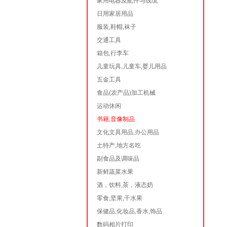
家用电器及配件与线缆
日用家居用品
服装,鞋帽,袜子
交通工具
箱包,行李车
儿童玩具,儿童车,婴儿用品
五金工具
食品(农产品)加工机械
运动休闲
书籍,音像制品
文化文具用品,办公用品
土特产,地方名吃
副食品及调味品
新鲜蔬菜水果
酒，饮料,茶，液态奶
零食,坚果,干水果
保健品,化妆品,香水,饰品
数码相片打印