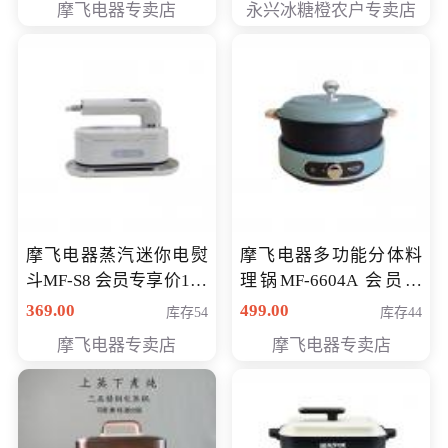
摩飞电器专卖店
永兴冰糖橙农户专卖店
元
摩飞电器蒸汽迷你电熨
摩飞电器多功能分体料
斗MF-S8 会员专享价168
理锅MF-6604A 会员专
元
享价288元
369.00
499.00
库存54
库存44
摩飞电器专卖店
摩飞电器专卖店