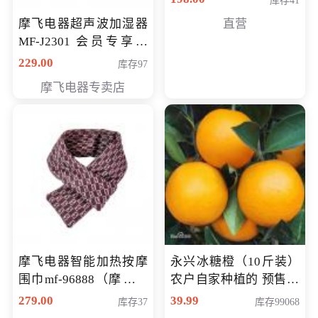
库存41
摩飞电器超声波加湿器
直营
MF-J2301 会员专享价
168元
229.00
库存97
摩飞电器专卖店
摩飞电器智能加热按摩
永兴冰糖橙（10斤装）
围巾mf-96888（摩飞电
农户自家种植的 预售10
器智能加热按摩围脖mf-
万斤 会员包邮专享价
279.00
39.99
库存37
库存99068
96888） 会员专享价168
29.99元