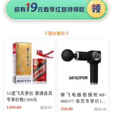
猜你喜欢
53度飞天茅台 普通会员
摩飞电器筋膜枪MF-
专享价格1399元
980377 会员专享价199
1499.00
元
库存997
356.00
库存100