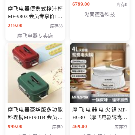
6799.00
库存0
摩飞电器便携式榨汁杯
湖南德香科技
MF-9803 会员专享价138
元
219.00
库存88
摩飞电器专卖店
摩飞电器豪华版多功能
摩飞电器电火锅MF-
料理锅MF1901B 会员专
HG30 （摩飞电器鸳鸯锅
享价668元
MF-HG30 ） 会员专享价
999.00
469.00
库存0
库存23
319元