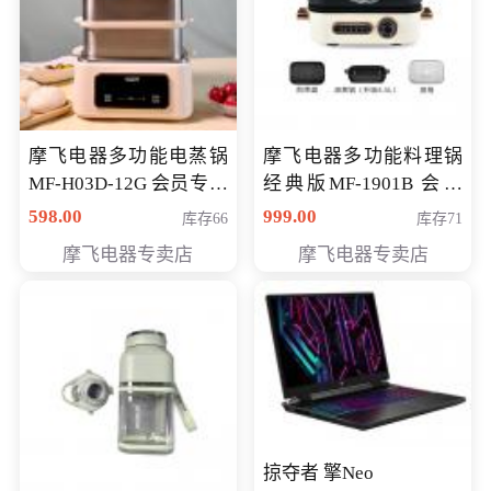
摩飞电器多功能电蒸锅
摩飞电器多功能料理锅
MF-H03D-12G 会员专享
经典版MF-1901B 会员
价398元
专享价399元
598.00
999.00
库存66
库存71
摩飞电器专卖店
摩飞电器专卖店
掠夺者 擎Neo