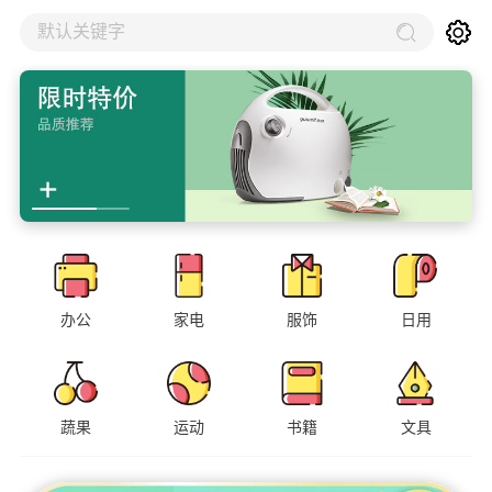
默认关键字
办公
家电
服饰
日用
蔬果
运动
书籍
文具