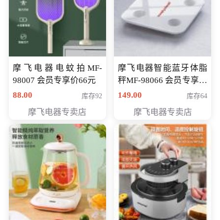
摩飞电器电蚊拍MF-
摩飞电器智能蓝牙体脂
98007 会员专享价66元
秤MF-98066 会员专享价
98元
88.00
149.00
库存92
库存64
摩飞电器专卖店
摩飞电器专卖店