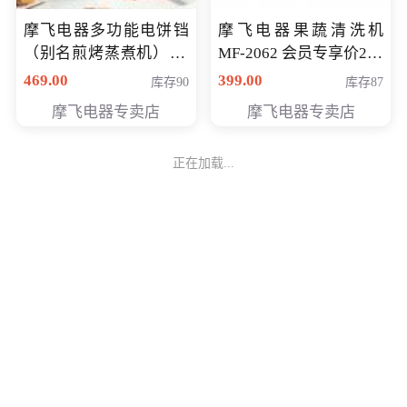
摩飞电器多功能电饼铛
摩飞电器果蔬清洗机
（别名煎烤蒸煮机） 型
MF-2062 会员专享价268
号MF-8888B 会员专享
元
469.00
399.00
库存90
库存87
价389元
摩飞电器专卖店
摩飞电器专卖店
正在加载...