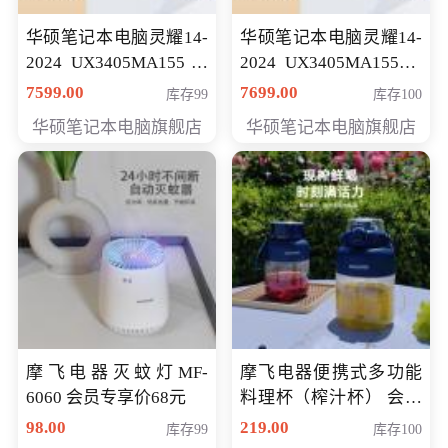
华硕笔记本电脑灵耀14-
华硕笔记本电脑灵耀14-
2024 UX3405MA155冰
2024 UX3405MA155夜
川银 oled 智慧轻薄本 会
空蓝 oled 智慧轻薄本 会
7599.00
7699.00
库存99
库存100
员专享价6898元
员专享价6998元
华硕笔记本电脑旗舰店
华硕笔记本电脑旗舰店
摩飞电器灭蚊灯MF-
摩飞电器便携式多功能
6060 会员专享价68元
料理杯（榨汁杯） 会员
专享价118元
98.00
219.00
库存99
库存100