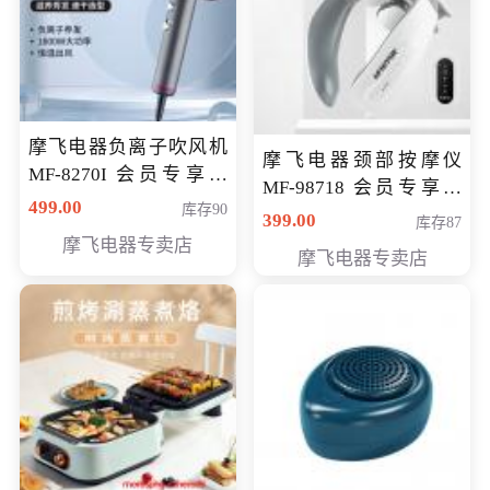
摩飞电器负离子吹风机
摩飞电器颈部按摩仪
MF-8270I 会员专享价
MF-98718 会员专享价
369元
499.00
库存90
299元
399.00
库存87
摩飞电器专卖店
摩飞电器专卖店