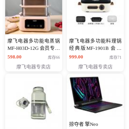
摩飞电器多功能电蒸锅
摩飞电器多功能料理锅
MF-H03D-12G 会员专享
经典版MF-1901B 会员
价398元
专享价399元
598.00
999.00
库存66
库存71
摩飞电器专卖店
摩飞电器专卖店
掠夺者 擎Neo