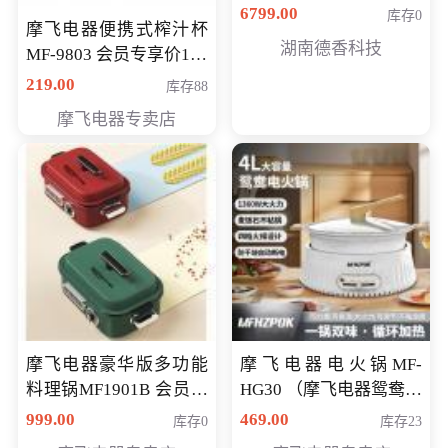
6799.00
库存0
摩飞电器便携式榨汁杯
湖南德香科技
MF-9803 会员专享价138
元
219.00
库存88
摩飞电器专卖店
摩飞电器豪华版多功能
摩飞电器电火锅MF-
料理锅MF1901B 会员专
HG30 （摩飞电器鸳鸯锅
享价668元
MF-HG30 ） 会员专享价
999.00
469.00
库存0
库存23
319元