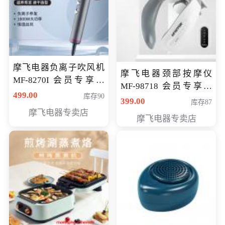
摩飞电器负离子吹风机
摩飞电器颈部按摩仪
MF-8270I 会员专享价
MF-98718 会员专享价
369元
499.00
库存90
299元
399.00
库存87
摩飞电器专卖店
摩飞电器专卖店