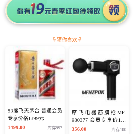
猜你喜欢
53度飞天茅台 普通会员
摩飞电器筋膜枪MF-
专享价格1399元
980377 会员专享价199
1499.00
元
库存997
356.00
库存100