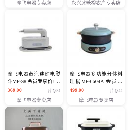
摩飞电器专卖店
永兴冰糖橙农户专卖店
元
摩飞电器蒸汽迷你电熨
摩飞电器多功能分体料
斗MF-S8 会员专享价168
理锅MF-6604A 会员专
元
享价288元
369.00
499.00
库存54
库存44
摩飞电器专卖店
摩飞电器专卖店