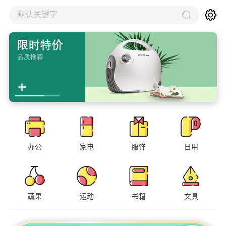
默认关键字
办公
家电
服饰
日用
蔬果
运动
书籍
文具