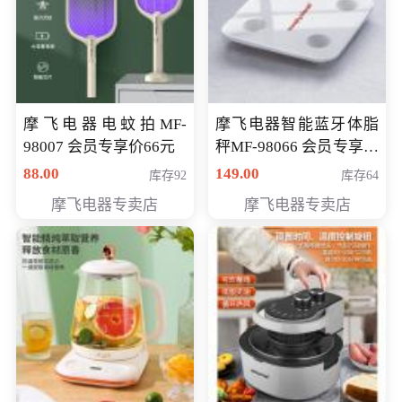
摩飞电器电蚊拍MF-
摩飞电器智能蓝牙体脂
98007 会员专享价66元
秤MF-98066 会员专享价
98元
88.00
149.00
库存92
库存64
摩飞电器专卖店
摩飞电器专卖店