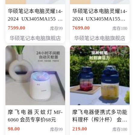
华硕笔记本电脑灵耀14-
华硕笔记本电脑灵耀14-
2024 UX3405MA155冰
2024 UX3405MA155夜
川银 oled 智慧轻薄本 会
空蓝 oled 智慧轻薄本 会
7599.00
7699.00
库存99
库存100
员专享价6898元
员专享价6998元
华硕笔记本电脑旗舰店
华硕笔记本电脑旗舰店
摩飞电器灭蚊灯MF-
摩飞电器便携式多功能
6060 会员专享价68元
料理杯（榨汁杯） 会员
专享价118元
98.00
219.00
库存99
库存100