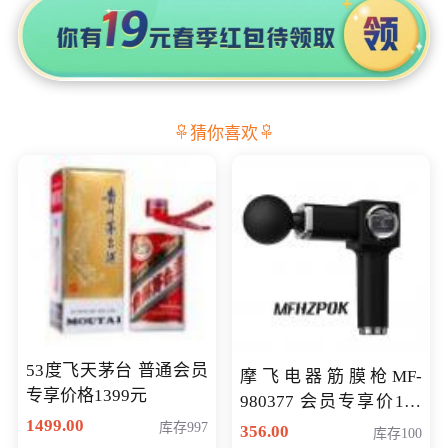
猜你喜欢
53度飞天茅台 普通会员
摩飞电器筋膜枪MF-
专享价格1399元
980377 会员专享价199
1499.00
元
库存997
356.00
库存100