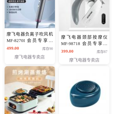
摩飞电器负离子吹风机
摩飞电器颈部按摩仪
MF-8270I 会员专享价
MF-98718 会员专享价
369元
499.00
库存90
299元
399.00
库存87
摩飞电器专卖店
摩飞电器专卖店