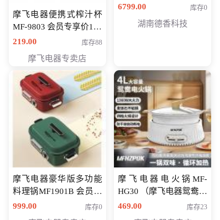
6799.00
库存0
摩飞电器便携式榨汁杯
湖南德香科技
MF-9803 会员专享价138
元
219.00
库存88
摩飞电器专卖店
摩飞电器豪华版多功能
摩飞电器电火锅MF-
料理锅MF1901B 会员专
HG30 （摩飞电器鸳鸯锅
享价668元
MF-HG30 ） 会员专享价
999.00
469.00
库存0
库存23
319元