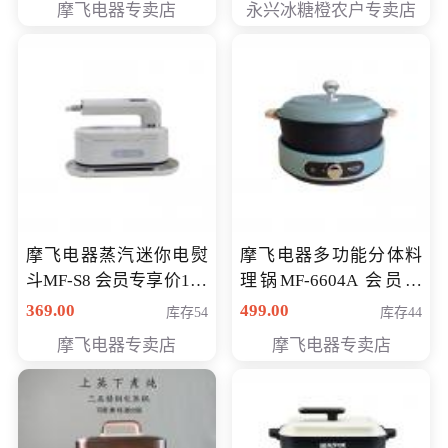
摩飞电器专卖店
永兴冰糖橙农户专卖店
元
摩飞电器蒸汽迷你电熨
摩飞电器多功能分体料
斗MF-S8 会员专享价168
理锅MF-6604A 会员专
元
享价288元
369.00
499.00
库存54
库存44
摩飞电器专卖店
摩飞电器专卖店