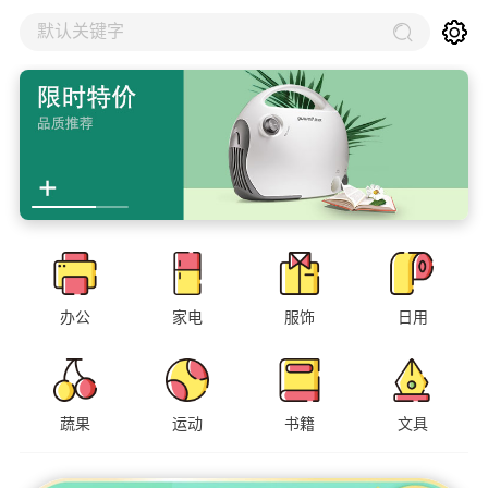
默认关键字
办公
家电
服饰
日用
蔬果
运动
书籍
文具