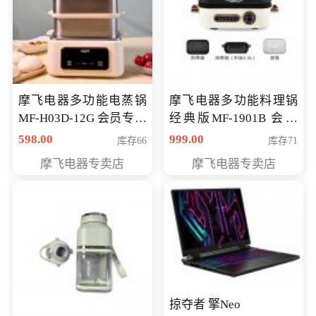
摩飞电器多功能电蒸锅
摩飞电器多功能料理锅
MF-H03D-12G 会员专享
经典版MF-1901B 会员
价398元
专享价399元
598.00
999.00
库存66
库存71
摩飞电器专卖店
摩飞电器专卖店
掠夺者 擎Neo