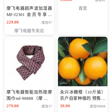
库存41
摩飞电器超声波加湿器
直营
MF-J2301 会员专享价
168元
229.00
库存97
摩飞电器专卖店
摩飞电器智能加热按摩
永兴冰糖橙（10斤装）
围巾mf-96888（摩飞电
农户自家种植的 预售10
器智能加热按摩围脖mf-
万斤 会员包邮专享价
279.00
39.99
库存37
库存99068
96888） 会员专享价168
29.99元