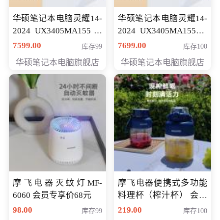
华硕笔记本电脑灵耀14-
华硕笔记本电脑灵耀14-
2024 UX3405MA155冰
2024 UX3405MA155夜
川银 oled 智慧轻薄本 会
空蓝 oled 智慧轻薄本 会
7599.00
7699.00
库存99
库存100
员专享价6898元
员专享价6998元
华硕笔记本电脑旗舰店
华硕笔记本电脑旗舰店
摩飞电器灭蚊灯MF-
摩飞电器便携式多功能
6060 会员专享价68元
料理杯（榨汁杯） 会员
专享价118元
98.00
219.00
库存99
库存100