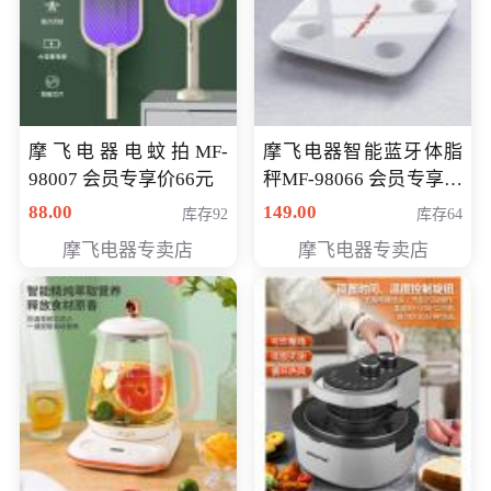
摩飞电器电蚊拍MF-
摩飞电器智能蓝牙体脂
98007 会员专享价66元
秤MF-98066 会员专享价
98元
88.00
149.00
库存92
库存64
摩飞电器专卖店
摩飞电器专卖店