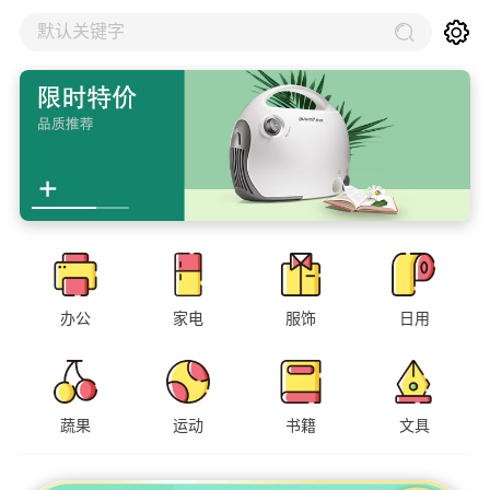
默认关键字
办公
家电
服饰
日用
蔬果
运动
书籍
文具