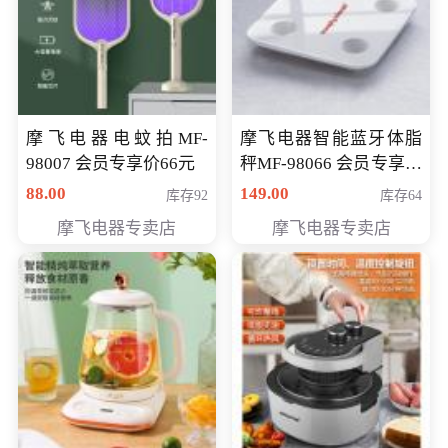
摩飞电器电蚊拍MF-
摩飞电器智能蓝牙体脂
98007 会员专享价66元
秤MF-98066 会员专享价
98元
88.00
149.00
库存92
库存64
摩飞电器专卖店
摩飞电器专卖店