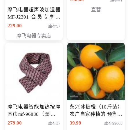
库存41
摩飞电器超声波加湿器
直营
MF-J2301 会员专享价
168元
229.00
库存97
摩飞电器专卖店
摩飞电器智能加热按摩
永兴冰糖橙（10斤装）
围巾mf-96888（摩飞电
农户自家种植的 预售10
器智能加热按摩围脖mf-
万斤 会员包邮专享价
279.00
39.99
库存37
库存99068
96888） 会员专享价168
29.99元