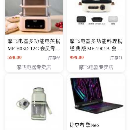
摩飞电器多功能电蒸锅
摩飞电器多功能料理锅
MF-H03D-12G 会员专享
经典版MF-1901B 会员
价398元
专享价399元
598.00
999.00
库存66
库存71
摩飞电器专卖店
摩飞电器专卖店
掠夺者 擎Neo