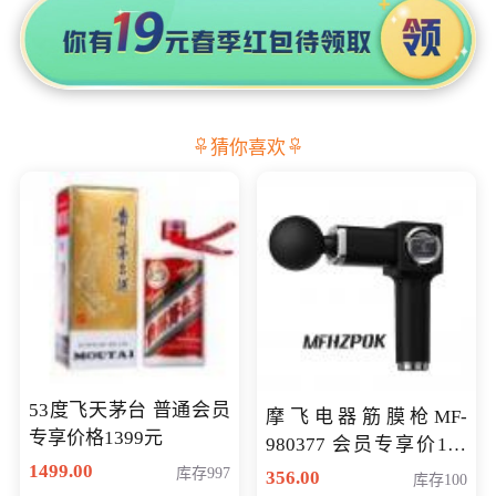
猜你喜欢
53度飞天茅台 普通会员
摩飞电器筋膜枪MF-
专享价格1399元
980377 会员专享价199
1499.00
元
库存997
356.00
库存100