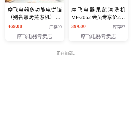
摩飞电器多功能电饼铛
摩飞电器果蔬清洗机
（别名煎烤蒸煮机） 型
MF-2062 会员专享价268
号MF-8888B 会员专享
元
469.00
399.00
库存90
库存87
价389元
摩飞电器专卖店
摩飞电器专卖店
正在加载...