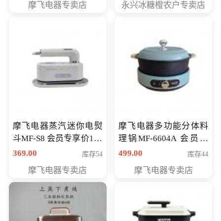
摩飞电器专卖店
永兴冰糖橙农户专卖店
元
摩飞电器蒸汽迷你电熨
摩飞电器多功能分体料
斗MF-S8 会员专享价168
理锅MF-6604A 会员专
元
享价288元
369.00
499.00
库存54
库存44
摩飞电器专卖店
摩飞电器专卖店