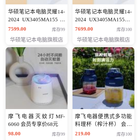
华硕笔记本电脑灵耀14-
华硕笔记本电脑灵耀14-
2024 UX3405MA155冰
2024 UX3405MA155夜
川银 oled 智慧轻薄本 会
空蓝 oled 智慧轻薄本 会
7599.00
7699.00
库存99
库存100
员专享价6898元
员专享价6998元
华硕笔记本电脑旗舰店
华硕笔记本电脑旗舰店
摩飞电器灭蚊灯MF-
摩飞电器便携式多功能
6060 会员专享价68元
料理杯（榨汁杯） 会员
专享价118元
98.00
219.00
库存99
库存100