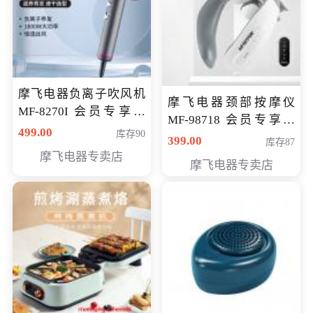
摩飞电器负离子吹风机
摩飞电器颈部按摩仪
MF-8270I 会员专享价
MF-98718 会员专享价
369元
499.00
库存90
299元
399.00
库存87
摩飞电器专卖店
摩飞电器专卖店