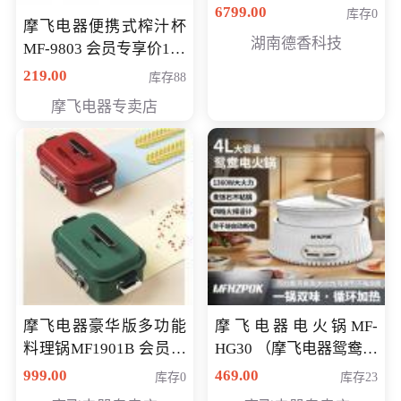
6799.00
库存0
摩飞电器便携式榨汁杯
湖南德香科技
MF-9803 会员专享价138
元
219.00
库存88
摩飞电器专卖店
摩飞电器豪华版多功能
摩飞电器电火锅MF-
料理锅MF1901B 会员专
HG30 （摩飞电器鸳鸯锅
享价668元
MF-HG30 ） 会员专享价
999.00
469.00
库存0
库存23
319元