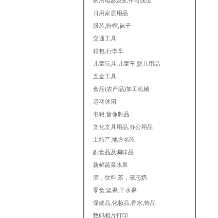
家用电器及配件与线缆
日用家居用品
服装,鞋帽,袜子
交通工具
箱包,行李车
儿童玩具,儿童车,婴儿用品
五金工具
食品(农产品)加工机械
运动休闲
书籍,音像制品
文化文具用品,办公用品
土特产,地方名吃
副食品及调味品
新鲜蔬菜水果
酒，饮料,茶，液态奶
零食,坚果,干水果
保健品,化妆品,香水,饰品
数码相片打印