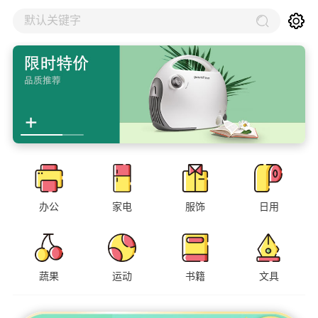
默认关键字
办公
家电
服饰
日用
蔬果
运动
书籍
文具