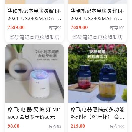
华硕笔记本电脑灵耀14-
华硕笔记本电脑灵耀14-
2024 UX3405MA155冰
2024 UX3405MA155夜
川银 oled 智慧轻薄本 会
空蓝 oled 智慧轻薄本 会
7599.00
7699.00
库存99
库存100
员专享价6898元
员专享价6998元
华硕笔记本电脑旗舰店
华硕笔记本电脑旗舰店
摩飞电器灭蚊灯MF-
摩飞电器便携式多功能
6060 会员专享价68元
料理杯（榨汁杯） 会员
专享价118元
98.00
219.00
库存99
库存100