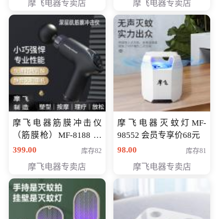
摩飞电器专卖店
摩飞电器专卖店
摩飞电器筋膜冲击仪
摩飞电器灭蚊灯MF-
（筋膜枪）MF-8188 会
98552 会员专享价68元
员专享价268元
399.00
98.00
库存82
库存81
摩飞电器专卖店
摩飞电器专卖店