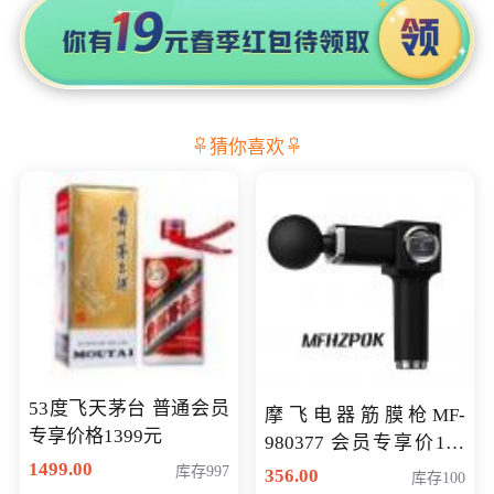
猜你喜欢
53度飞天茅台 普通会员
摩飞电器筋膜枪MF-
专享价格1399元
980377 会员专享价199
1499.00
元
库存997
356.00
库存100