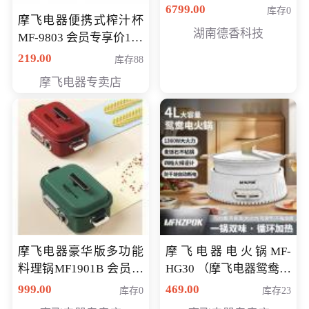
6799.00
库存0
摩飞电器便携式榨汁杯
湖南德香科技
MF-9803 会员专享价138
元
219.00
库存88
摩飞电器专卖店
摩飞电器豪华版多功能
摩飞电器电火锅MF-
料理锅MF1901B 会员专
HG30 （摩飞电器鸳鸯锅
享价668元
MF-HG30 ） 会员专享价
999.00
469.00
库存0
库存23
319元