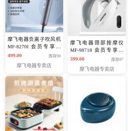
摩飞电器负离子吹风机
摩飞电器颈部按摩仪
MF-8270I 会员专享价
MF-98718 会员专享价
369元
499.00
库存90
299元
399.00
库存87
摩飞电器专卖店
摩飞电器专卖店