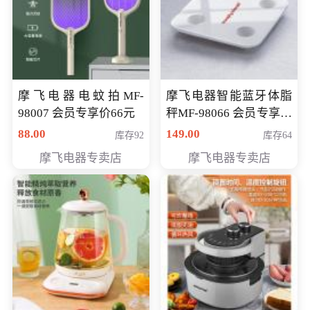
摩飞电器电蚊拍MF-
摩飞电器智能蓝牙体脂
98007 会员专享价66元
秤MF-98066 会员专享价
98元
88.00
149.00
库存92
库存64
摩飞电器专卖店
摩飞电器专卖店