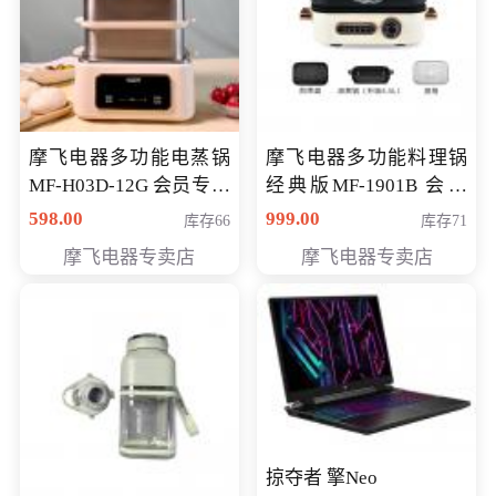
摩飞电器多功能电蒸锅
摩飞电器多功能料理锅
MF-H03D-12G 会员专享
经典版MF-1901B 会员
价398元
专享价399元
598.00
999.00
库存66
库存71
摩飞电器专卖店
摩飞电器专卖店
掠夺者 擎Neo