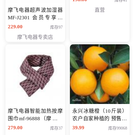
库存41
摩飞电器超声波加湿器
直营
MF-J2301 会员专享价
168元
229.00
库存97
摩飞电器专卖店
摩飞电器智能加热按摩
永兴冰糖橙（10斤装）
围巾mf-96888（摩飞电
农户自家种植的 预售10
器智能加热按摩围脖mf-
万斤 会员包邮专享价
279.00
39.99
库存37
库存99068
96888） 会员专享价168
29.99元