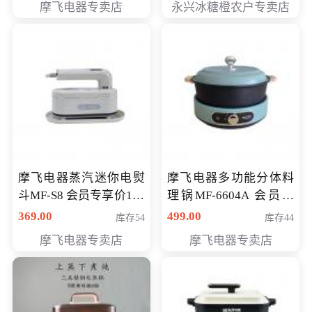
摩飞电器专卖店
永兴冰糖橙农户专卖店
元
摩飞电器蒸汽迷你电熨
摩飞电器多功能分体料
斗MF-S8 会员专享价168
理锅MF-6604A 会员专
元
享价288元
369.00
499.00
库存54
库存44
摩飞电器专卖店
摩飞电器专卖店