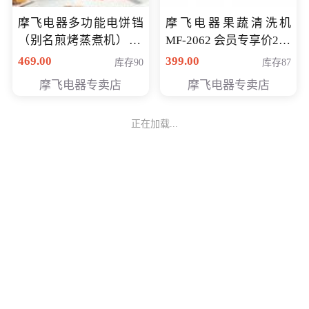
摩飞电器多功能电饼铛
摩飞电器果蔬清洗机
（别名煎烤蒸煮机） 型
MF-2062 会员专享价268
号MF-8888B 会员专享
元
469.00
399.00
库存90
库存87
价389元
摩飞电器专卖店
摩飞电器专卖店
正在加载...